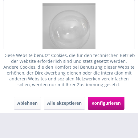
Diese Website benutzt Cookies, die für den technischen Betrieb
der Website erforderlich sind und stets gesetzt werden.
Andere Cookies, die den Komfort bei Benutzung dieser Website
Kunststoff Acrylkugel 40 mm
erhöhen, der Direktwerbung dienen oder die Interaktion mit
anderen Websites und sozialen Netzwerken vereinfachen
sollen, werden nur mit Ihrer Zustimmung gesetzt.
Acrylk ugel zum Verzieren oder als kreative Verpackung von
kleinen Geschenken Größe: 40 mm Durchmesser teilbar
transparentes Acryl mit Öse zum Aufhängen kann mit
Farben und Mosaiksteinen verziert...
Ablehnen
Alle akzeptieren
Konfigurieren
Inhalt
1 Stück
0,85 € *
In den
Warenkorb