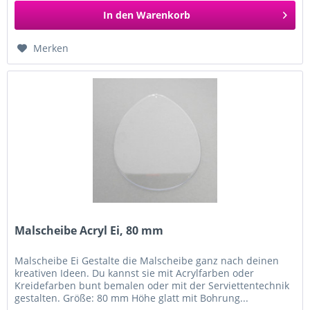
In den
Warenkorb
Merken
Malscheibe Acryl Ei, 80 mm
Malscheibe Ei Gestalte die Malscheibe ganz nach deinen
kreativen Ideen. Du kannst sie mit Acrylfarben oder
Kreidefarben bunt bemalen oder mit der Serviettentechnik
gestalten. Größe: 80 mm Höhe glatt mit Bohrung...