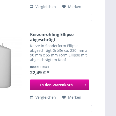
Vergleichen
Merken
Kerzenrohling Ellipse
abgeschrägt
Kerze in Sonderform Ellipse
abgeschrägt Größe ca. 230 mm x
90 mm x 55 mm Form Ellipse mit
abgeschrägtem Kopf
handgegossen aus hochwertigem
Inhalt
1 Stück
Paraffin und Stearin ideal zum
22,49 € *
Tauchen in farbiges Wachs zum
individuellen Verzieren und
Gestalten...
In den
Warenkorb
Vergleichen
Merken