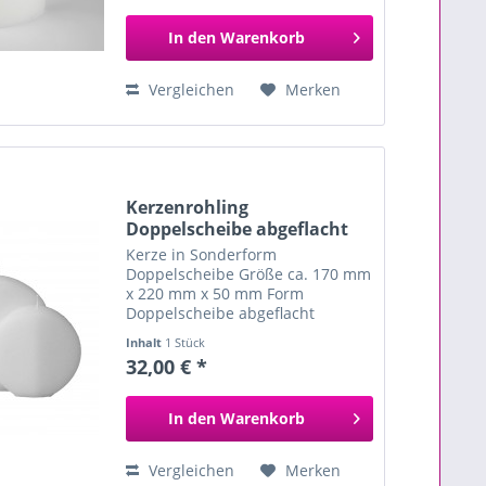
In den
Warenkorb
Vergleichen
Merken
Kerzenrohling
Doppelscheibe abgeflacht
Kerze in Sonderform
Doppelscheibe Größe ca. 170 mm
x 220 mm x 50 mm Form
Doppelscheibe abgeflacht
handgegossen aus hochwertigem
Inhalt
1 Stück
Paraffin und Stearin zum
32,00 € *
individuellen Verzieren und
Gestalten besondere...
In den
Warenkorb
Vergleichen
Merken