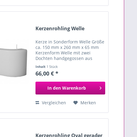
Kerzenrohling Welle
Kerze in Sonderform Welle Größe
ca. 150 mm x 260 mm x 65 mm
Kerzenform Welle mit zwei
Dochten handgegossen aus
hochwertigem Paraffin und
Inhalt
1 Stück
Stearin ideal zum Tauchen in
66,00 € *
farbiges Wachs zum
individuellen...
In den
Warenkorb
Vergleichen
Merken
Kerzenrohling Oval gerader