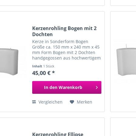
Kerzenrohling Bogen mit 2
Dochten
Kerze in Sonderform Bogen
Größe ca. 150 mm x 240 mm x 45
mm Form Bogen mit 2 Dochten
handgegossen aus hochwertigem
Paraffin und Stearin ideal zum
Inhalt
1 Stück
Tauchen in farbiges Wachs zum
45,00 € *
individuellen Verzieren und...
In den
Warenkorb
Vergleichen
Merken
Kerzenrohling Ellipse