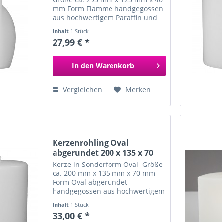
mm Form Flamme handgegossen
aus hochwertigem Paraffin und
Stearin zum individuellen
Inhalt
1 Stück
Verzieren und Gestalten
27,99 € *
besondere Kerzenform
In den
Warenkorb
Vergleichen
Merken
Kerzenrohling Oval
abgerundet 200 x 135 x 70
mm
Kerze in Sonderform Oval Größe
ca. 200 mm x 135 mm x 70 mm
Form Oval abgerundet
handgegossen aus hochwertigem
Paraffin und Stearin zum
Inhalt
1 Stück
individuellen Verzieren und
33,00 € *
Gestalten besondere