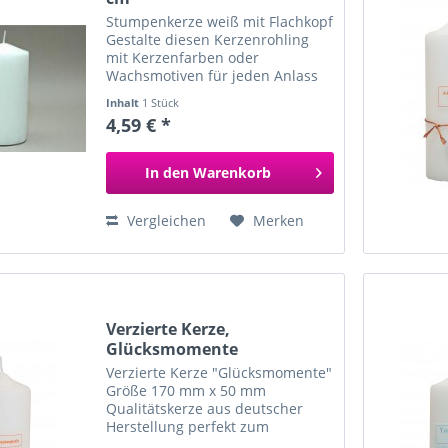
Stumpenkerze weiß mit Flachkopf
Gestalte diesen Kerzenrohling
mit Kerzenfarben oder
Wachsmotiven für jeden Anlass
wie Geburtstag, Taufe oder als
Inhalt
1 Stück
Hochzeitskerze. Größe ca. 17 cm
4,59 € *
hoch Durchmesser ca. 7 cm
Qualitätskerze beste...
In den
Warenkorb
Vergleichen
Merken
Verzierte Kerze,
Glücksmomente
Verzierte Kerze "Glücksmomente"
Größe 170 mm x 50 mm
Qualitätskerze aus deutscher
Herstellung perfekt zum
Verschenken