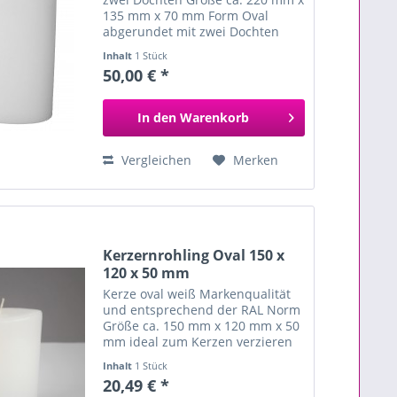
135 mm x 70 mm Form Oval
abgerundet mit zwei Dochten
handgegossen aus hochwertigem
Inhalt
1 Stück
Paraffin und Stearin zum
50,00 € *
individuellen Verzieren und
Gestalten besondere Kerzenform
ideal für...
In den
Warenkorb
Vergleichen
Merken
Kerzernrohling Oval 150 x
120 x 50 mm
Kerze oval weiß Markenqualität
und entsprechend der RAL Norm
Größe ca. 150 mm x 120 mm x 50
mm ideal zum Kerzen verzieren
für besondere Anlässe
Inhalt
1 Stück
20,49 € *