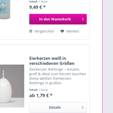
Inhalt
1 Stück
9,49 € *
In den
Warenkorb
Vergleichen
Merken
Eierkerzen weiß in
verschiedenen Größen
Eierkerzen Rohlinge – einzeln,
groß & ideal zum Kerzen tauchen
Diese weißen Eierkerzen-
Rohlinge in großen
Durchmessern sind perfekt für
Inhalt
1 Stück
kreative DIY-Projekte, Frühlings-
ab 1,79 € *
und Osterdekorationen. Ob zum
Tauchen in farbiges Wachs,
zum...
Details