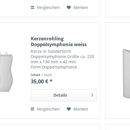
Vergleichen
Merken
Kerzenrohling
Doppelsymphonie weiss
Kerze in Sonderform
Doppelsymphonie Größe ca. 220
mm x 130 mm x 42 mm
Form Doppelsymphonie
handgegossen aus hochwertigem
Inhalt
1 Stück
Paraffin und Stearin zum
35,00 € *
individuellen Verzieren und
Gestalten besondere Kerzenform
toll für Hochzeitskerzen oder...
Details
Vergleichen
Merken