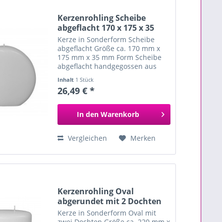
Kerzenrohling Scheibe
abgeflacht 170 x 175 x 35
mm
Kerze in Sonderform Scheibe
abgeflacht Größe ca. 170 mm x
175 mm x 35 mm Form Scheibe
abgeflacht handgegossen aus
hochwertigem Paraffin und
Inhalt
1 Stück
Stearin zum individuellen
26,49 € *
Verzieren und Gestalten
besondere Kerzenform
In den
Warenkorb
Vergleichen
Merken
Kerzenrohling Oval
abgerundet mit 2 Dochten
Kerze in Sonderform Oval mit
zwei Dochten Größe ca. 220 mm x