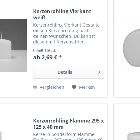
Kerzenrohling Vierkant
weiß
Kerzenrohling Vierkant Gestalte
diesen Kerzenrohling nach
deinen Wünschen. Du kannst
diesen mit Kerzenstiften
bemalen und beschriften, in
Inhalt
1 Stück
gefärbtes Kerzenwachs tauchen
ab 2,69 € *
oder in weiß als Dekoration oder
als Adventskerzen verwenden.
In...
Details
Vergleichen
Merken
Kerzenrohling Flamme 295 x
125 x 40 mm
Kerze in Sonderform Flamme
Größe ca. 295 mm x 125 mm x 40