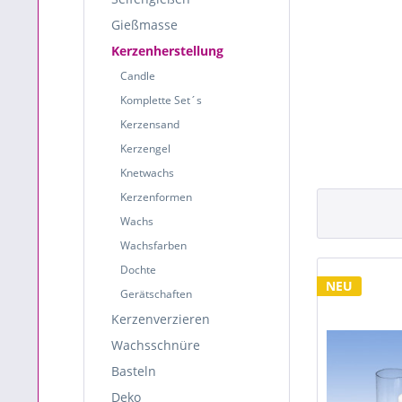
Gießmasse
Kerzenherstellung
Candle
Komplette Set´s
Kerzensand
Kerzengel
Knetwachs
Kerzenformen
Wachs
Wachsfarben
Dochte
NEU
Gerätschaften
Kerzenverzieren
Wachsschnüre
Basteln
Deko