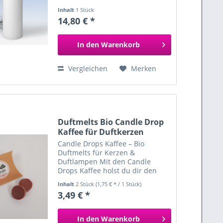
Geeignet zum Giessen von
Inhalt
1 Stück
Paraffin- und Paraffin/Stearin-
14,80 € *
Kerzen Mit Metallnadel zum
Fixieren des Dochts Die Form
besteht aus einem...
In den
Warenkorb
Vergleichen
Merken
Duftmelts Bio Candle Drop
Kaffee für Duftkerzen
Candle Drops Kaffee – Bio
Duftmelts für Kerzen &
Duftlampen Mit den Candle
Drops Kaffee holst du dir den
unwiderstehlichen Duft frisch
Inhalt
2 Stück
(1,75 € * / 1 Stück)
gebrühten Kaffees direkt nach
3,49 € *
Hause. Ob beim Kerzengießen
oder in der Duftlampe – diese
Duftmelts...
In den
Warenkorb