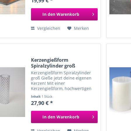
19,99 € *
Vorweihnachtszeit zu basteln
und zu kneten, oder als
Geschenkidee...
In den
Warenkorb
Vergleichen
Merken
Kerzengießform
Spiralzylinder groß
Kerzengießform Spiralzylinder
groß Gieße jetzt deine eigenen
Kerzen! Mit einer
Kerzengießform, hochwertigen
Kerzenwachs und dem
Inhalt
1 Stück
passenden Docht hast du in
27,90 € *
kurzer Zeit eine wunderschöne
Kerze selbst gemacht. In
unserem Onlineshop...
In den
Warenkorb
Vergleichen
Merken