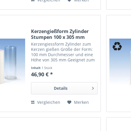
Kerzengießform Zylinder
Stumpen 100 x 305 mm
Kerzengiessform Zylinder zum
Kerzen gießen Größe der Form:
100 mm Durchmesser und eine
Höhe von 305 mm Geeignet zum
Giessen von Paraffin- und
Inhalt
1 Stück
Paraffin/Stearin-Kerzen Form ist
46,90 € *
aus recyceltem Polycarbonat und
dadurch...
Details
Vergleichen
Merken