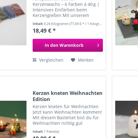
Kerzenwachs – 6 Farben à 40 g |
Intensives Einfärben beim
Kerzengießen Mit unserem
hochwertigen Farbpastillen-Set
Inhalt
0.24 Kilogramm
(77,04 € * / 1 Kilogramm)
bringst du Farbe in dein
18,49 € *
Kerzenhandwerk! Das Set enthält
6 kräftige Farbtöne zu je 40 g ,
die...
In den
Warenkorb
Vergleichen
Merken
Kerzen kneten Weihnachten
Edition
Kerzen kneten für Weihnachten
Jetzt kann Weihnachten kommen!
Mit diesem Bastelset bist du für
Weihnachten richtig gut
vorbereitet. Entweder als
Inhalt
1 Paket(e)
Bastelset um Kerzen in der