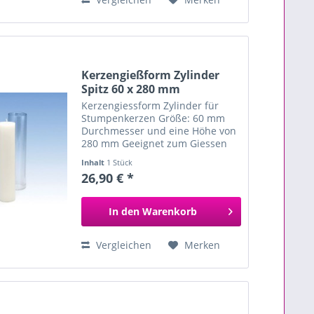
Kerzengießform Zylinder
Spitz 60 x 280 mm
Kerzengiessform Zylinder für
Stumpenkerzen Größe: 60 mm
Durchmesser und eine Höhe von
280 mm Geeignet zum Giessen
von Paraffin- und
Inhalt
1 Stück
Paraffin/Stearin-Kerzen Form ist
26,90 € *
aus recyceltem Polycarbonat und
dadurch leicht trübe...
In den
Warenkorb
Vergleichen
Merken