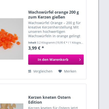
Wachswürfel orange 200 g
zum Kerzen gießen
Wachswürfel Orange – 200 g für
kreative Kerzenherstellung Mit
unseren hochwertigen
Wachswürfeln in orange gelingt
das Kerzen selber machen ganz
Inhalt
0.2 Kilogramm
(19,95 € * / 1 Kilogramm)
einfach und schnell. Ideal für
3,99 € *
DIY-Projekte, kreative
Geschenkideen oder Bastelspaß
mit...
In den
Warenkorb
Vergleichen
Merken
Kerzen kneten Ostern
Edition
Kerzen kneten für Ostern Jetzt