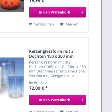
19,99 € *
Spinnen, kleine Monster oder
was auch immer gestalten
kannst....
In den
Warenkorb
Vergleichen
Merken
Kerzengiessform mit 3
Dochten 150 x 200 mm
Kerzengiessform mit drei
Dochten Größe der Gießform: 150
mm Durchmesser und eine Höhe
von 200 mm Geeignet zum
Giessen von Paraffin- und
Inhalt
1 Stück
Paraffin/Stearin-Kerzen Form ist
72,00 € *
aus recyceltem Polycarbonat und
dadurch leicht...
In den
Warenkorb
Vergleichen
Merken