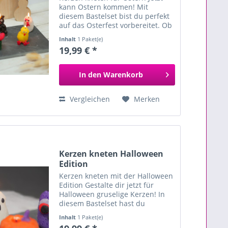
kann Ostern kommen! Mit
diesem Bastelset bist du perfekt
auf das Osterfest vorbereitet. Ob
als kreative Beschäftigung in der
Inhalt
1 Paket(e)
Osterzeit oder als liebevolle
19,99 € *
Geschenkidee im Osternest –
dieses Set bringt Spaß...
In den
Warenkorb
Vergleichen
Merken
Kerzen kneten Halloween
Edition
Kerzen kneten mit der Halloween
Edition Gestalte dir jetzt für
Halloween gruselige Kerzen! In
diesem Bastelset hast du
Knetwachs in kräftigen Farben
Inhalt
1 Paket(e)
mit denen du Gespenster,