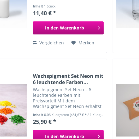
zum Giessen von Paraffin- und
Inhalt
1 Stück
Paraffin/Stearin-Kerzen
11,40 € *
Hitzebeständig bis 120° Form ist
aus recyceltem Polycarbonat und
dadurch...
In den
Warenkorb
Vergleichen
Merken
Wachspigment Set Neon mit
6 leuchtende Farben...
Wachspigment Set Neon – 6
leuchtende Farben mit
Preisvorteil Mit dem
Wachspigment Set Neon erhältst
du eine Auswahl aus sechs
Inhalt
0.06 Kilogramm
(431,67 € * / 1 Kilogramm)
intensiv leuchtenden Neonfarben
25,90 € *
zum Kerzen gießen und Kerzen
tauchen – ideal für kreative
Projekte, besondere...
In den
Warenkorb