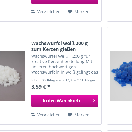
Vergleichen
Merken
Wachswürfel weiß 200 g
zum Kerzen gießen
Wachswürfel Weiß – 200 g für
kreative Kerzenherstellung Mit
unseren hochwertigen
Wachswürfeln in weiß gelingt das
Kerzen selber machen ganz
Inhalt
0.2 Kilogramm
(17,95 € * / 1 Kilogramm)
einfach und schnell. Ideal für
3,59 € *
DIY-Projekte, kreative
Geschenkideen oder Bastelspaß
mit Kindern –...
In den
Warenkorb
Vergleichen
Merken