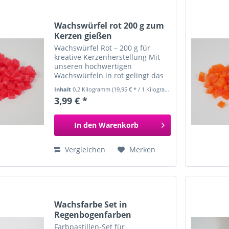
Wachswürfel rot 200 g zum
Kerzen gießen
Wachswürfel Rot – 200 g für
kreative Kerzenherstellung Mit
unseren hochwertigen
Wachswürfeln in rot gelingt das
Kerzen selber machen ganz
Inhalt
0.2 Kilogramm
(19,95 € * / 1 Kilogramm)
einfach und schnell. Ideal für
3,99 € *
DIY-Projekte, kreative
Geschenkideen oder Bastelspaß
mit Kindern –...
In den
Warenkorb
Vergleichen
Merken
Wachsfarbe Set in
Regenbogenfarben
Farbpastillen-Set für