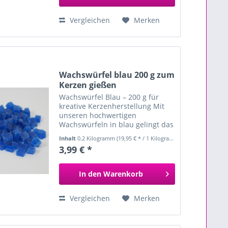
Vergleichen
Merken
Wachswürfel blau 200 g zum
Kerzen gießen
Wachswürfel Blau – 200 g für
kreative Kerzenherstellung Mit
unseren hochwertigen
Wachswürfeln in blau gelingt das
Kerzen selber machen ganz
Inhalt
0.2 Kilogramm
(19,95 € * / 1 Kilogramm)
einfach und schnell. Ideal für
3,99 € *
DIY-Projekte, kreative
Geschenkideen oder Bastelspaß
mit Kindern –...
In den
Warenkorb
Vergleichen
Merken