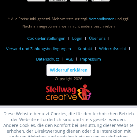
* Alle Preise inkl. gesetzl. Mehrwertsteuer zzgl.
Versandkosten
und ggf.
Nachnahmegebühren, wenn nicht anders beschrieben
Cookie-Einstellungen
Login
Über uns
Versand und Zahlungsbedingungen
Kontakt
Widerrufsrecht
Datenschutz
AGB
Impressum
Widerruf erklären
Copyright 2026
Diese Website benutzt Cookies, die für den technischen Betrieb
der Website erforderlich sind und stets gesetzt werden.
Andere Cookies, die den Komfort bei Benutzung dieser Website
erhöhen, der Direktwerbung dienen oder die Interaktion mit
anderen Websites und sozialen Netzwerken vereinfachen