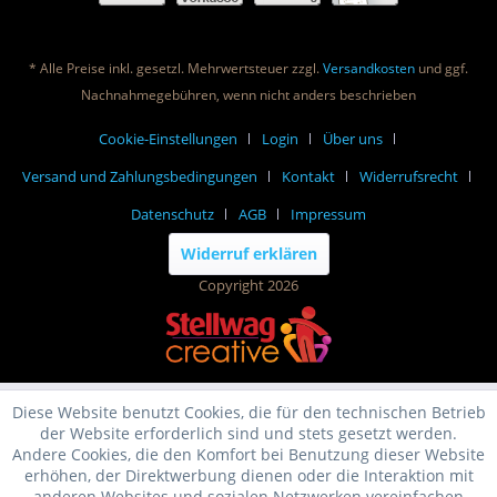
* Alle Preise inkl. gesetzl. Mehrwertsteuer zzgl.
Versandkosten
und ggf.
Nachnahmegebühren, wenn nicht anders beschrieben
Cookie-Einstellungen
Login
Über uns
Versand und Zahlungsbedingungen
Kontakt
Widerrufsrecht
Datenschutz
AGB
Impressum
Widerruf erklären
Copyright 2026
Diese Website benutzt Cookies, die für den technischen Betrieb
der Website erforderlich sind und stets gesetzt werden.
Andere Cookies, die den Komfort bei Benutzung dieser Website
erhöhen, der Direktwerbung dienen oder die Interaktion mit
anderen Websites und sozialen Netzwerken vereinfachen