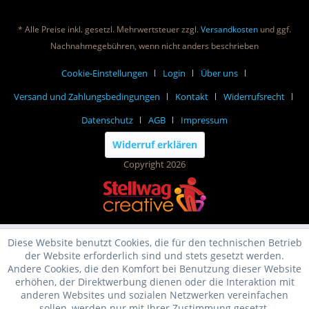
* Alle Preise inkl. gesetzl. Mehrwertsteuer zzgl.
Versandkosten
und ggf.
Nachnahmegebühren, wenn nicht anders beschrieben
Cookie-Einstellungen
Login
Über uns
Versand und Zahlungsbedingungen
Kontakt
Widerrufsrecht
Datenschutz
AGB
Impressum
Widerruf erklären
Copyright 2026
Diese Website benutzt Cookies, die für den technischen Betrieb
der Website erforderlich sind und stets gesetzt werden.
Andere Cookies, die den Komfort bei Benutzung dieser Website
erhöhen, der Direktwerbung dienen oder die Interaktion mit
anderen Websites und sozialen Netzwerken vereinfachen
sollen, werden nur mit Ihrer Zustimmung gesetzt.