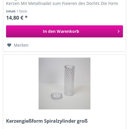
Kerzen Mit Metallnadel zum Fixieren des Dochts Die Form
besteht aus einem...
Inhalt
1 Stück
14,80 € *
In den
Warenkorb
Merken
Kerzengießform Spiralzylinder groß