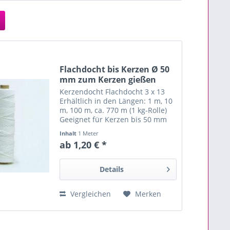
Flachdocht bis Kerzen Ø 50
mm zum Kerzen gießen
Kerzendocht Flachdocht 3 x 13
Erhältlich in den Längen: 1 m, 10
m, 100 m, ca. 770 m (1 kg-Rolle)
Geeignet für Kerzen bis 50 mm
Durchmesser Für alle die Kerzen
Inhalt
1 Meter
selber gießen und Kerzen
ab 1,20 € *
herstellen wollen Ideal zum
Kerzen tauchen und Kerzen...
Details
Vergleichen
Merken