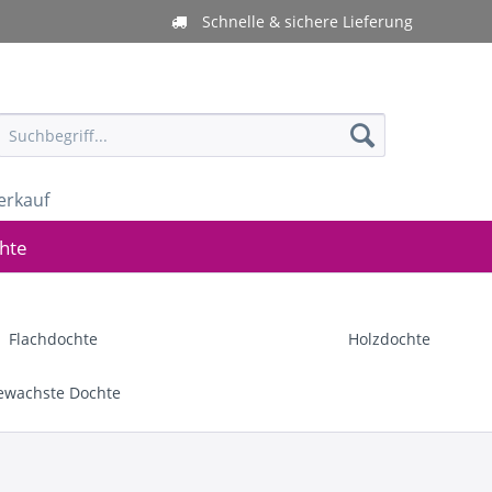
Schnelle & sichere Lieferung
erkauf
hte
Flachdochte
Holzdochte
ewachste Dochte