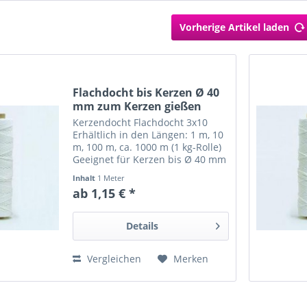
Vorherige Artikel laden
Flachdocht bis Kerzen Ø 40
mm zum Kerzen gießen
Kerzendocht Flachdocht 3x10
Erhältlich in den Längen: 1 m, 10
m, 100 m, ca. 1000 m (1 kg-Rolle)
Geeignet für Kerzen bis Ø 40 mm
bestens für Paraffin und
Inhalt
1 Meter
Paraffin/Stearin-
ab 1,15 € *
Wachsmischungen geeignet Für
alle die Kerzen selber gießen
und...
Details
Vergleichen
Merken