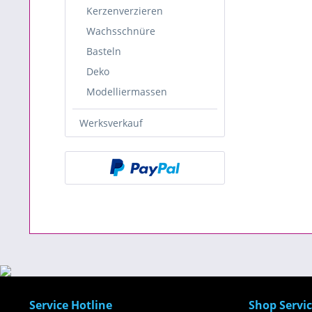
Kerzenverzieren
Wachsschnüre
Basteln
Deko
Modelliermassen
Werksverkauf
Service Hotline
Shop Servi