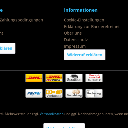
ce
Informationen
 Zahlungsbedingungen
Cookie-Einstellungen
Erklärung zur Barrierefreiheit
ht
Über uns
Datenschutz
Impressum
klären
Widerruf erklären
Ab 59,00 €
etzl. Mehrwertsteuer zzgl.
Versandkosten
und ggf. Nachnahmegebühren, wenn nic