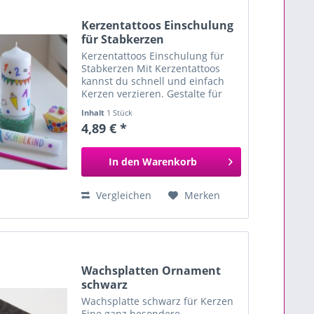
Kerzentattoos Einschulung
für Stabkerzen
Kerzentattoos Einschulung für
Stabkerzen Mit Kerzentattoos
kannst du schnell und einfach
Kerzen verzieren. Gestalte für
den großen Tag wie der
Inhalt
1 Stück
Einschulung deines Kindes eine
4,89 € *
persönliche Kerze. Beklebe
Kerzen mit unseren...
In den
Warenkorb
Vergleichen
Merken
Wachsplatten Ornament
schwarz
Wachsplatte schwarz für Kerzen
Eine ganz besondere