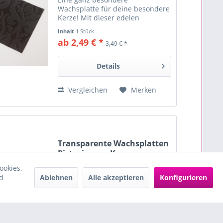
Wachsplatte für deine besondere
Kerze! Mit dieser edelen
Wachsplatten verzierst du
Inhalt
1 Stück
einzigartige Kerzen. Kombiniere
ab 2,49 € *
3,49 € *
die Wachsverzierfolie mit
unserem Sortiment zum Kerzen
basteln....
Details
Vergleichen
Merken
Transparente Wachsplatten
Pistazie zum Kerzen...
Transparente Wachsplatten zum
ookies,
Kerzen verzieren Transparente
Ablehnen
Alle akzeptieren
Konfigurieren
d
Wachsplatten sind ein
hochwertiges Bastelmaterial zum
kreativen Kerzen verzieren,
Inhalt
1 Stück
Kerzen gestalten und Kerzen
ab 1,29 € *
beschriften. Sie eignen sich ideal