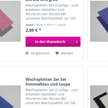
Wachsplatten Set (2-teilig) – zum
kreativen Gestalten und
Verzieren von Kerzen Mit
unserem Wachsplatten 2er Set
gestaltest du ganz einfach
Inhalt
2 Stück
(1,45 € * / 1 Stück)
individuelle und kunstvolle
2,89 € *
Kerzen. Die beiden Wachsplatten
sind farblich perfekt
aufeinander...
In den
Warenkorb
Vergleichen
Merken
Wachsplatten 2er Set
himmelblau und taupe
Wachsplatten Set (2-teilig) – zum
kreativen Gestalten und
Verzieren von Kerzen Mit
unserem Wachsplatten 2er Set
gestaltest du ganz einfach