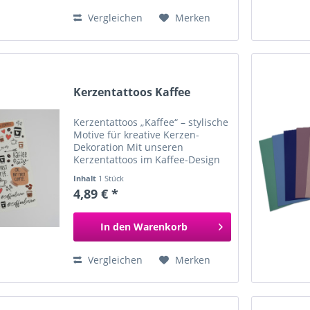
Vergleichen
Merken
Kerzentattoos Kaffee
Kerzentattoos „Kaffee“ – stylische
Motive für kreative Kerzen-
Dekoration Mit unseren
Kerzentattoos im Kaffee-Design
bringst du trendige Barista-Vibes
Inhalt
1 Stück
direkt auf deine Kerzen. Ob
4,89 € *
Cappuccino-Tasse, Kaffeebohnen,
Latte-Art oder witzige...
In den
Warenkorb
Vergleichen
Merken