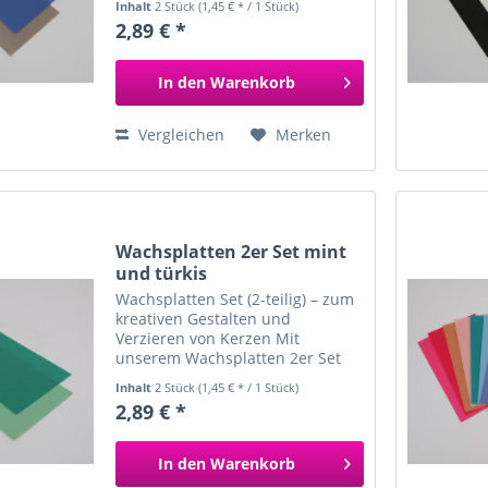
Inhalt
2 Stück
(1,45 € * / 1 Stück)
individuelle und kunstvolle
2,89 € *
Kerzen. Die beiden Wachsplatten
sind farblich perfekt
aufeinander...
In den
Warenkorb
Vergleichen
Merken
Wachsplatten 2er Set mint
und türkis
Wachsplatten Set (2-teilig) – zum
kreativen Gestalten und
Verzieren von Kerzen Mit
unserem Wachsplatten 2er Set
gestaltest du ganz einfach
Inhalt
2 Stück
(1,45 € * / 1 Stück)
individuelle und kunstvolle
2,89 € *
Kerzen. Die beiden Wachsplatten
sind farblich perfekt
aufeinander...
In den
Warenkorb