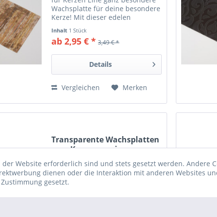
Wachsplatte für deine besondere
Kerze! Mit dieser edelen
Wachsplatten verzierst du
Inhalt
1 Stück
einzigartige Kerzen. Kombiniere
ab 2,95 € *
3,49 € *
die Wachsverzierfolie mit
unserem Sortiment zum...
Details
Vergleichen
Merken
Transparente Wachsplatten
zum Kerzen verzieren
Transparente Wachsplatten zum
 der Website erforderlich sind und stets gesetzt werden. Andere C
Kerzen verzieren Transparente
irektwerbung dienen oder die Interaktion mit anderen Websites un
Wachsplatten sind ein
r Zustimmung gesetzt.
hochwertiges Bastelmaterial zum
kreativen Kerzen verzieren,
Inhalt
2 Stück
(1,25 € * / 1 Stück)
Kerzen gestalten und Kerzen
2,49 € *
beschriften. Sie eignen sich ideal