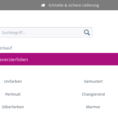
Schnelle & sichere Lieferung
erkauf
verzierfolien
Unifarben
Gemustert
Perlmutt
Changierend
Silberfarben
Marmor