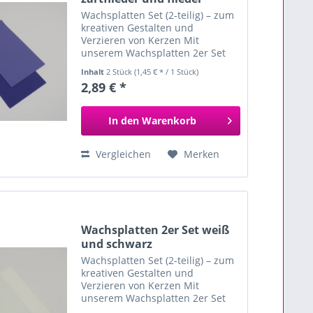
Wachsplatten Set (2-teilig) – zum
kreativen Gestalten und
Verzieren von Kerzen Mit
unserem Wachsplatten 2er Set
gestaltest du ganz einfach
Inhalt
2 Stück
(1,45 € * / 1 Stück)
individuelle und kunstvolle
2,89 € *
Kerzen. Die beiden Wachsplatten
sind farblich perfekt
aufeinander...
In den
Warenkorb
Vergleichen
Merken
Wachsplatten 2er Set weiß
und schwarz
Wachsplatten Set (2-teilig) – zum
kreativen Gestalten und
Verzieren von Kerzen Mit
unserem Wachsplatten 2er Set
gestaltest du ganz einfach