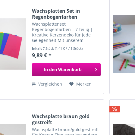
Wachsplatten Set in
Regenbogenfarben
Wachsplattenset
Regenbogenfarben – 7-teilig |
Kreative Kerzendeko für jede
Gelegenheit Mit unserem
farbenfrohen Wachsplattenset in
Inhalt
7 Stück
(1,41 € * / 1 Stück)
Regenbogenfarben kannst du
9,89 € *
deiner Kreativität freien Lauf
lassen! Das Set enthält 7...
In den
Warenkorb
Vergleichen
Merken
Wachsplatte braun gold
gestreift
Wachsplatte braun/gold gestreift
für Kerzen Eine ganz besondere