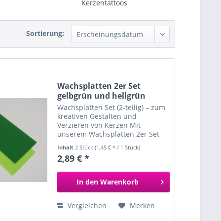
Kerzentattoos
Sortierung:
Wachsplatten 2er Set
gelbgrün und hellgrün
Wachsplatten Set (2-teilig) – zum
kreativen Gestalten und
Verzieren von Kerzen Mit
unserem Wachsplatten 2er Set
gestaltest du ganz einfach
Inhalt
2 Stück
(1,45 € * / 1 Stück)
individuelle und kunstvolle
2,89 € *
Kerzen. Die beiden Wachsplatten
sind farblich perfekt
aufeinander...
In den
Warenkorb
Vergleichen
Merken