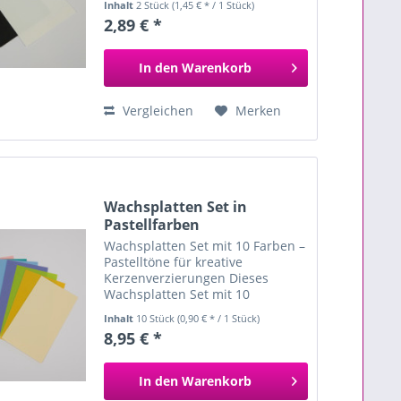
Inhalt
2 Stück
(1,45 € * / 1 Stück)
individuelle und kunstvolle
2,89 € *
Kerzen. Die beiden Wachsplatten
sind farblich perfekt
aufeinander...
In den
Warenkorb
Vergleichen
Merken
Wachsplatten Set in
Pastellfarben
Wachsplatten Set mit 10 Farben –
Pastelltöne für kreative
Kerzenverzierungen Dieses
Wachsplatten Set mit 10
wunderschönen Pastellfarben ist
Inhalt
10 Stück
(0,90 € * / 1 Stück)
ideal zum Verzieren, Gestalten
8,95 € *
und Basteln von Kerzen . Die
sanften Farbtöne lassen sich...
In den
Warenkorb