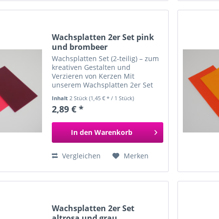
Wachsplatten 2er Set pink
und brombeer
Wachsplatten Set (2-teilig) – zum
kreativen Gestalten und
Verzieren von Kerzen Mit
unserem Wachsplatten 2er Set
gestaltest du ganz einfach
Inhalt
2 Stück
(1,45 € * / 1 Stück)
individuelle und kunstvolle
2,89 € *
Kerzen. Die beiden Wachsplatten
sind farblich perfekt
aufeinander...
In den
Warenkorb
Vergleichen
Merken
Wachsplatten 2er Set
altrosa und grau