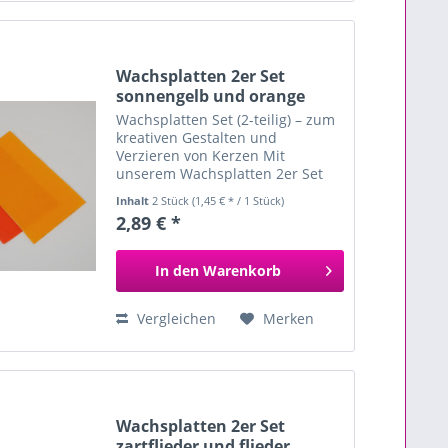
Wachsplatten 2er Set
sonnengelb und orange
Wachsplatten Set (2-teilig) – zum
kreativen Gestalten und
Verzieren von Kerzen Mit
unserem Wachsplatten 2er Set
gestaltest du ganz einfach
Inhalt
2 Stück
(1,45 € * / 1 Stück)
individuelle und kunstvolle
2,89 € *
Kerzen. Die beiden Wachsplatten
sind farblich perfekt
aufeinander...
In den
Warenkorb
Vergleichen
Merken
Wachsplatten 2er Set
zartflieder und flieder