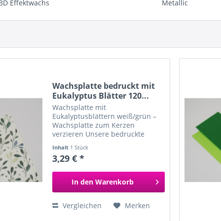
3D Effektwachs
Metallic
Wachsplatte bedruckt mit
Eukalyptus Blätter 120...
Wachsplatte mit
Eukalyptusblättern weiß/grün –
Wachsplatte zum Kerzen
verzieren Unsere bedruckte
Wachsplatte mit
Inhalt
1 Stück
Eukalyptusblättern in weiß/grün
3,29 € *
ist ideal zum Verzieren und
Gestalten von Kerzen . Das
moderne Motiv mit zarten...
In den
Warenkorb
Vergleichen
Merken