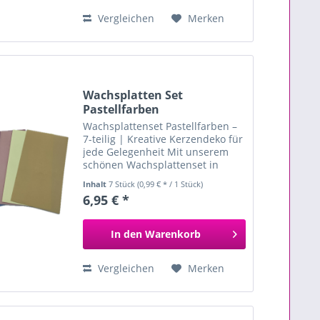
Vergleichen
Merken
Wachsplatten Set
Pastellfarben
Wachsplattenset Pastellfarben –
7-teilig | Kreative Kerzendeko für
jede Gelegenheit Mit unserem
schönen Wachsplattenset in
Pastellfarben kannst du deiner
Inhalt
7 Stück
(0,99 € * / 1 Stück)
Kreativität freien Lauf lassen! Das
6,95 € *
Set enthält 7 flexible
Wachsplatten in schönen...
In den
Warenkorb
Vergleichen
Merken