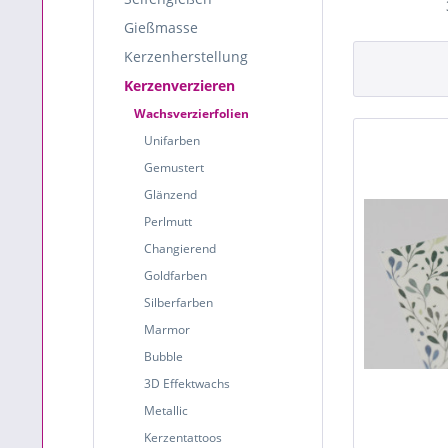
Gießmasse
Kerzenherstellung
Kerzenverzieren
Wachsverzierfolien
Unifarben
Gemustert
Glänzend
Perlmutt
Changierend
Goldfarben
Silberfarben
Marmor
Bubble
3D Effektwachs
Metallic
Kerzentattoos