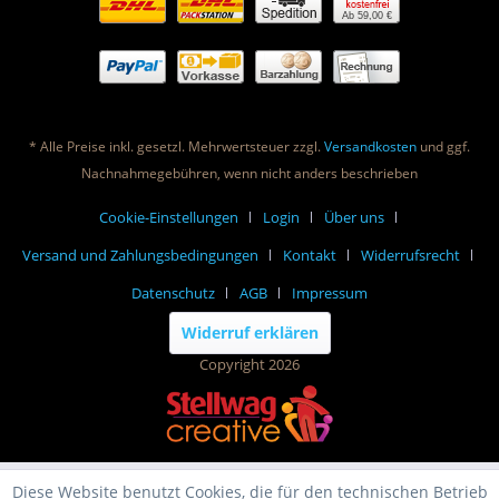
Ab 59,00 €
* Alle Preise inkl. gesetzl. Mehrwertsteuer zzgl.
Versandkosten
und ggf.
Nachnahmegebühren, wenn nicht anders beschrieben
Cookie-Einstellungen
Login
Über uns
Versand und Zahlungsbedingungen
Kontakt
Widerrufsrecht
Datenschutz
AGB
Impressum
Widerruf erklären
Copyright 2026
Diese Website benutzt Cookies, die für den technischen Betrieb