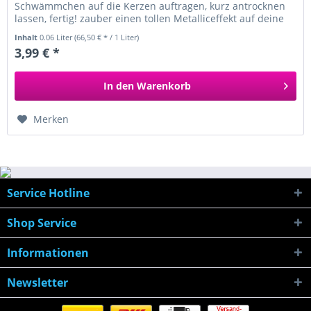
Schwämmchen auf die Kerzen auftragen, kurz antrocknen
lassen, fertig! zauber einen tollen Metalliceffekt auf deine
weißen Kerzen
Inhalt
0.06 Liter
(66,50 € * / 1 Liter)
3,99 € *
In den
Warenkorb
Merken
Service Hotline
Shop Service
Informationen
Newsletter