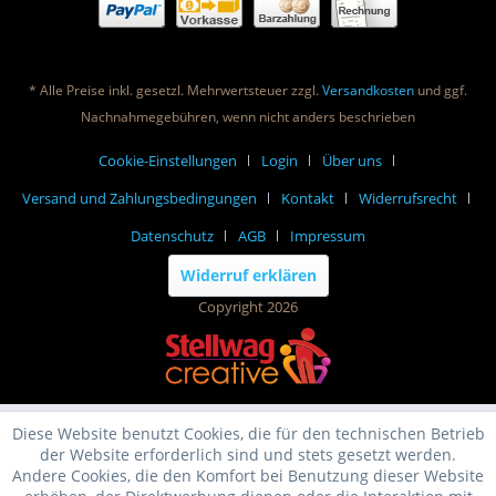
* Alle Preise inkl. gesetzl. Mehrwertsteuer zzgl.
Versandkosten
und ggf.
Nachnahmegebühren, wenn nicht anders beschrieben
Cookie-Einstellungen
Login
Über uns
Versand und Zahlungsbedingungen
Kontakt
Widerrufsrecht
Datenschutz
AGB
Impressum
Widerruf erklären
Copyright 2026
Diese Website benutzt Cookies, die für den technischen Betrieb
der Website erforderlich sind und stets gesetzt werden.
Andere Cookies, die den Komfort bei Benutzung dieser Website