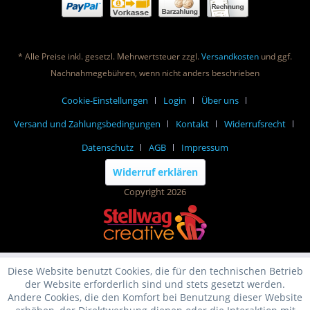
* Alle Preise inkl. gesetzl. Mehrwertsteuer zzgl.
Versandkosten
und ggf.
Nachnahmegebühren, wenn nicht anders beschrieben
Cookie-Einstellungen
Login
Über uns
Versand und Zahlungsbedingungen
Kontakt
Widerrufsrecht
Datenschutz
AGB
Impressum
Widerruf erklären
Copyright 2026
Diese Website benutzt Cookies, die für den technischen Betrieb
der Website erforderlich sind und stets gesetzt werden.
Andere Cookies, die den Komfort bei Benutzung dieser Website