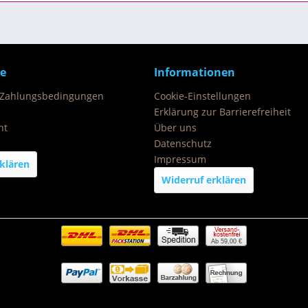
ce
Informationen
 Zahlungsbedingungen
Cookie-Einstellungen
Erklärung zur Barrierefreiheit
ht
Über uns
Datenschutz
Impressum
klären
Widerruf erklären
Ab 59,00 €