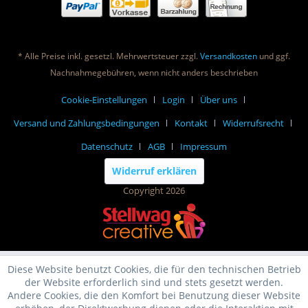
* Alle Preise inkl. gesetzl. Mehrwertsteuer zzgl.
Versandkosten
und ggf.
Nachnahmegebühren, wenn nicht anders beschrieben
Cookie-Einstellungen
Login
Über uns
Versand und Zahlungsbedingungen
Kontakt
Widerrufsrecht
Datenschutz
AGB
Impressum
Widerruf erklären
Copyright 2026
Diese Website benutzt Cookies, die für den technischen Betrieb
der Website erforderlich sind und stets gesetzt werden.
Andere Cookies, die den Komfort bei Benutzung dieser Website