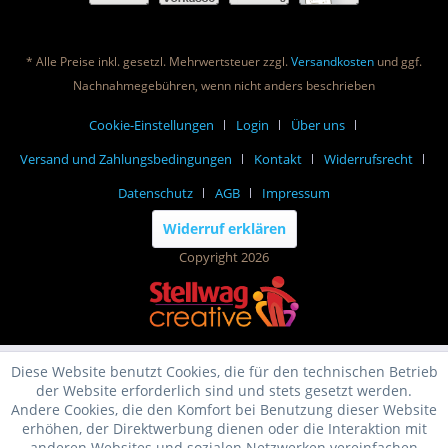
* Alle Preise inkl. gesetzl. Mehrwertsteuer zzgl.
Versandkosten
und ggf.
Nachnahmegebühren, wenn nicht anders beschrieben
Cookie-Einstellungen
Login
Über uns
Versand und Zahlungsbedingungen
Kontakt
Widerrufsrecht
Datenschutz
AGB
Impressum
Widerruf erklären
Copyright 2026
Diese Website benutzt Cookies, die für den technischen Betrieb
der Website erforderlich sind und stets gesetzt werden.
Andere Cookies, die den Komfort bei Benutzung dieser Website
erhöhen, der Direktwerbung dienen oder die Interaktion mit
anderen Websites und sozialen Netzwerken vereinfachen