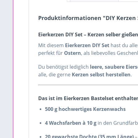
Produktinformationen "DIY Kerzen 
Eierkerzen DIY Set – Kerzen selber gieße
Mit diesem
Eierkerzen DIY Set
hast du al
perfekt für
Ostern
, als liebevolles Gesche
Du benötigst lediglich
leere, saubere Eier
alle, die gerne
Kerzen selbst herstellen
.
Das ist im Eierkerzen Bastelset enthalte
500 g hochwertiges Kerzenwachs
4 Wachsfarben à 10 g
in den Grundfar
20 gewachste Dochte (35 mm Länge)
–