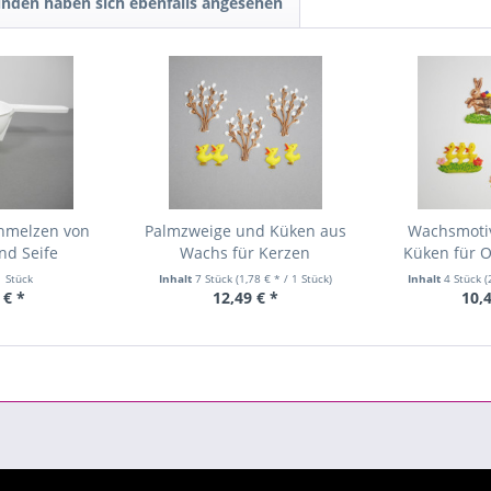
nden haben sich ebenfalls angesehen
chmelzen von
Palmzweige und Küken aus
Wachsmoti
nd Seife
Wachs für Kerzen
Küken für O
1 Stück
Inhalt
7 Stück
(1,78 € * / 1 Stück)
Inhalt
4 Stück
(
 € *
12,49 € *
10,4