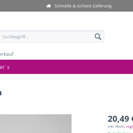
Schnelle & sichere Lieferung
erkauf
Set´s
n
20,49 
inkl. MwSt.
zzg