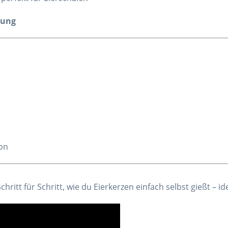
tung
ion
chritt für Schritt, wie du Eierkerzen einfach selbst gießt – id