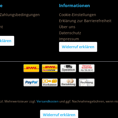
ce
Informationen
 Zahlungsbedingungen
Cookie-Einstellungen
Erklärung zur Barrierefreiheit
ht
Über uns
Datenschutz
Impressum
klären
Widerruf erklären
Ab 59,00 €
etzl. Mehrwertsteuer zzgl.
Versandkosten
und ggf. Nachnahmegebühren, wenn nic
Widerruf erklären