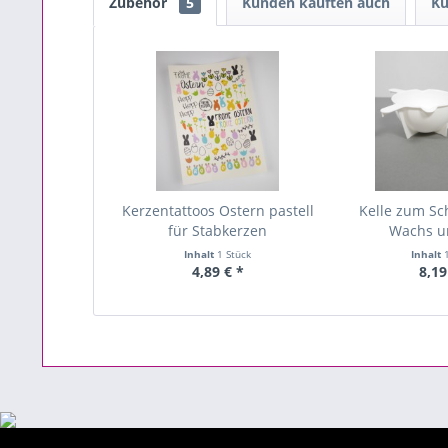
Zubehör
5
Kunden kauften auch
Ku
Kerzentattoos Ostern pastell
Kelle zum S
für Stabkerzen
Wachs u
Inhalt
1 Stück
Inhalt
4,89 € *
8,19