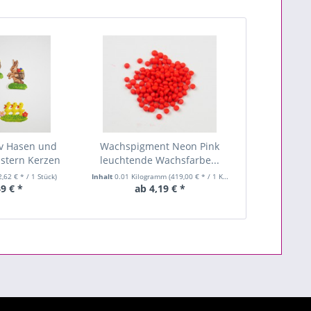
v Hasen und
Wachspigment Neon Pink
stern Kerzen
leuchtende Wachsfarbe...
2,62 € * / 1 Stück)
Inhalt
0.01 Kilogramm
(419,00 € * / 1 Kilogramm)
9 € *
ab 4,19 € *