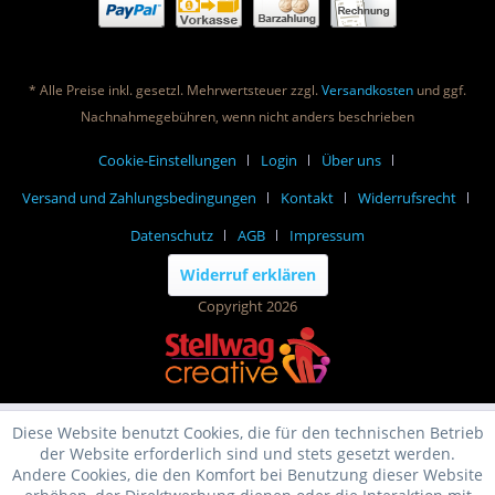
* Alle Preise inkl. gesetzl. Mehrwertsteuer zzgl.
Versandkosten
und ggf.
Nachnahmegebühren, wenn nicht anders beschrieben
Cookie-Einstellungen
Login
Über uns
Versand und Zahlungsbedingungen
Kontakt
Widerrufsrecht
Datenschutz
AGB
Impressum
Widerruf erklären
Copyright 2026
Diese Website benutzt Cookies, die für den technischen Betrieb
der Website erforderlich sind und stets gesetzt werden.
Andere Cookies, die den Komfort bei Benutzung dieser Website