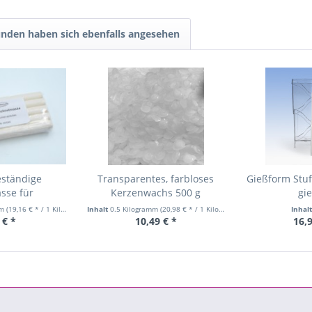
nden haben sich ebenfalls angesehen
ständige
Transparentes, farbloses
Gießform Stu
sse für
Kerzenwachs 500 g
gi
men 250 g
mm
(19,16 € * / 1 Kilogramm)
Inhalt
0.5 Kilogramm
(20,98 € * / 1 Kilogramm)
Inhal
 € *
10,49 € *
16,9