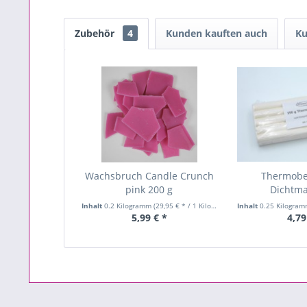
Zubehör
4
Kunden kauften auch
Ku
Wachsbruch Candle Crunch
Thermobe
pink 200 g
Dichtma
Kerzenfor
Inhalt
0.2 Kilogramm
(29,95 € * / 1 Kilogramm)
Inhalt
0.25 Kilogra
5,99 € *
4,79