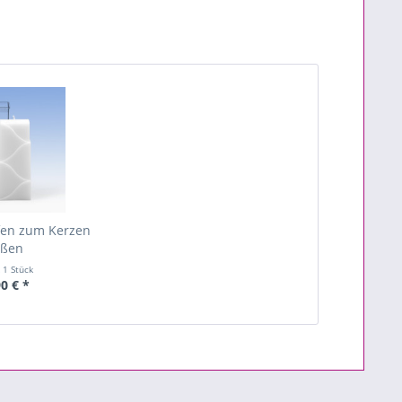
fen zum Kerzen
eßen
t
1 Stück
0 € *