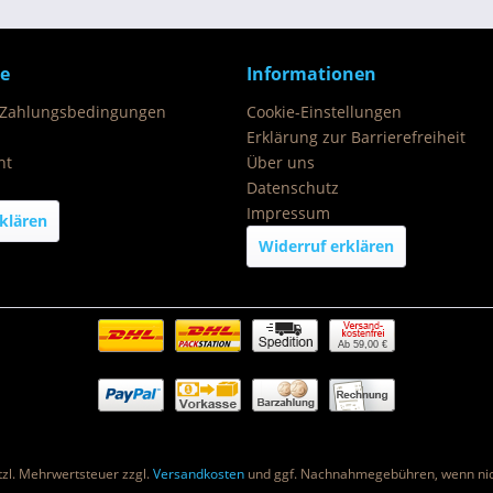
ce
Informationen
 Zahlungsbedingungen
Cookie-Einstellungen
Erklärung zur Barrierefreiheit
ht
Über uns
Datenschutz
Impressum
klären
Widerruf erklären
Ab 59,00 €
etzl. Mehrwertsteuer zzgl.
Versandkosten
und ggf. Nachnahmegebühren, wenn nic