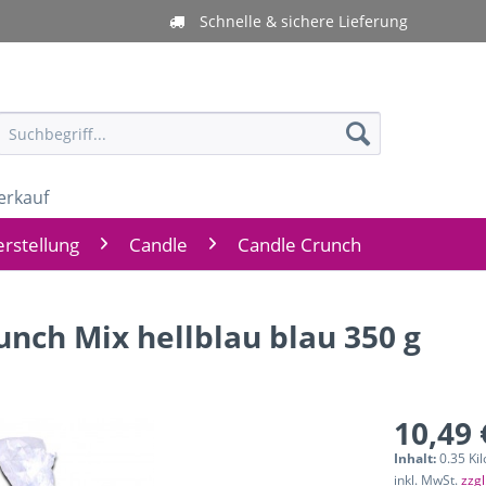
Schnelle & sichere Lieferung
erkauf
rstellung
Candle
Candle Crunch
nch Mix hellblau blau 350 g
10,49 
Inhalt:
0.35 Ki
inkl. MwSt.
zzg