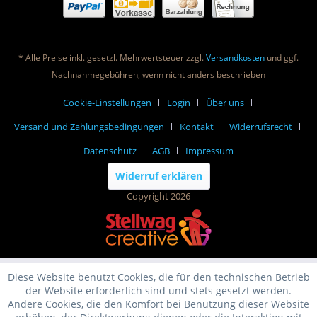
* Alle Preise inkl. gesetzl. Mehrwertsteuer zzgl.
Versandkosten
und ggf.
Nachnahmegebühren, wenn nicht anders beschrieben
Cookie-Einstellungen
Login
Über uns
Versand und Zahlungsbedingungen
Kontakt
Widerrufsrecht
Datenschutz
AGB
Impressum
Widerruf erklären
Copyright 2026
Diese Website benutzt Cookies, die für den technischen Betrieb
der Website erforderlich sind und stets gesetzt werden.
Andere Cookies, die den Komfort bei Benutzung dieser Website