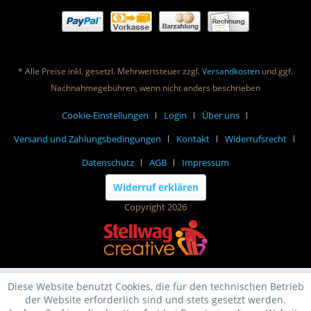
* Alle Preise inkl. gesetzl. Mehrwertsteuer zzgl.
Versandkosten
und ggf.
Nachnahmegebühren, wenn nicht anders beschrieben
Cookie-Einstellungen
Login
Über uns
Versand und Zahlungsbedingungen
Kontakt
Widerrufsrecht
Datenschutz
AGB
Impressum
Widerruf erklären
Copyright 2026
Diese Website benutzt Cookies, die für den technischen Betrieb
der Website erforderlich sind und stets gesetzt werden.