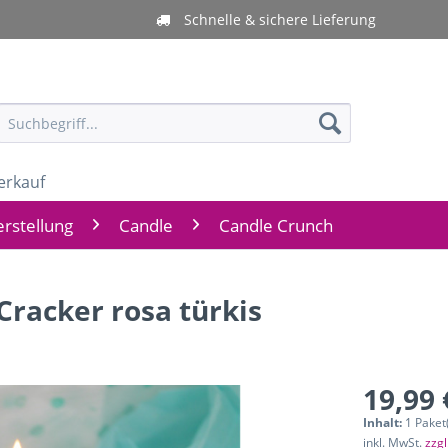
Schnelle & sichere Lieferung
erkauf
rstellung
Candle
Candle Crunch
racker rosa türkis
19,99 
Inhalt:
1 Paket
inkl. MwSt.
zzg