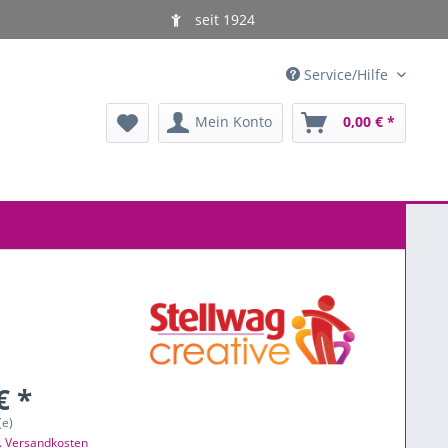
seit 1924
Service/Hilfe
Mein Konto
0,00 € *
€ *
(e)
l. Versandkosten