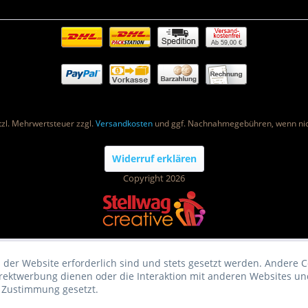
Ab 59,00 €
etzl. Mehrwertsteuer zzgl.
Versandkosten
und ggf. Nachnahmegebühren, wenn nic
Widerruf erklären
Copyright 2026
 der Website erforderlich sind und stets gesetzt werden. Andere C
irektwerbung dienen oder die Interaktion mit anderen Websites un
r Zustimmung gesetzt.