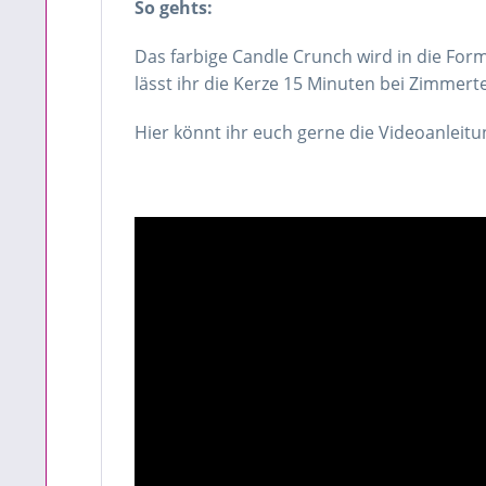
So gehts:
Das farbige Candle Crunch wird in die For
lässt ihr die Kerze 15 Minuten bei Zimme
Hier könnt ihr euch gerne die Videoanleit