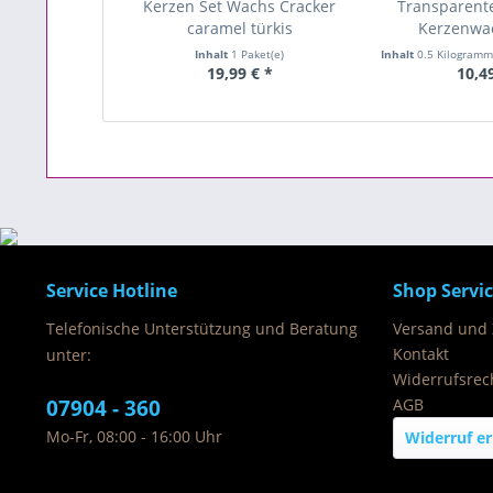
Kerzen Set Wachs Cracker
Transparente
caramel türkis
Kerzenwa
Inhalt
1 Paket(e)
Inhalt
0.5 Kilogram
19,99 € *
10,4
Service Hotline
Shop Servi
Telefonische Unterstützung und Beratung
Versand und
Kontakt
unter:
Widerrufsrec
07904 - 360
AGB
Mo-Fr, 08:00 - 16:00 Uhr
Widerruf er