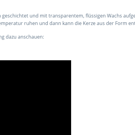
m geschichtet und mit transparentem, flüssigen Wachs aufge
rtemperatur ruhen und dann kann die Kerze aus der Form e
ung dazu anschauen: