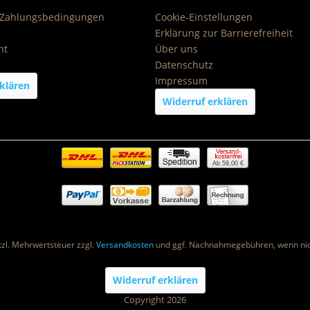
 Zahlungsbedingungen
Cookie-Einstellungen
Erklärung zur Barrierefreiheit
ht
Über uns
Datenschutz
Impressum
klären
Widerruf erklären
Ab 59,00 €
etzl. Mehrwertsteuer zzgl.
Versandkosten
und ggf. Nachnahmegebühren, wenn nic
Widerruf erklären
Copyright 2026