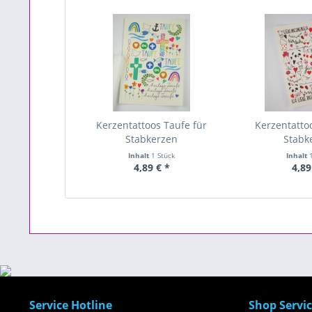
Kerzentattoos Taufe für
Kerzentatto
Stabkerzen
Stabk
Inhalt
1 Stück
Inhalt
4,89 € *
4,89
Service Hotline
Shop Servi