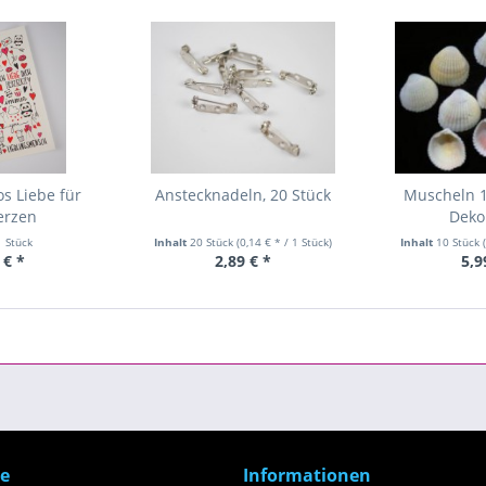
os Liebe für
Anstecknadeln, 20 Stück
Muscheln 1
erzen
Deko
1 Stück
Inhalt
20 Stück
(0,14 € * / 1 Stück)
Inhalt
10 Stück
 € *
2,89 € *
5,9
ce
Informationen