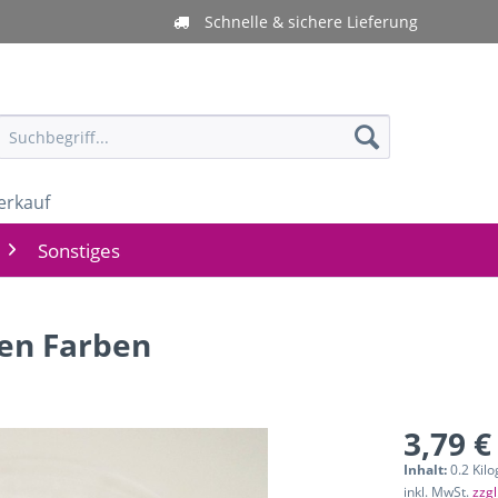
Schnelle & sichere Lieferung
erkauf
Sonstiges
en Farben
3,79 €
Inhalt:
0.2 Kil
inkl. MwSt.
zzg