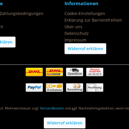
ce
Informationen
 Zahlungsbedingungen
Cookie-Einstellungen
Erklärung zur Barrierefreiheit
ht
Über uns
Datenschutz
Impressum
klären
Widerruf erklären
Ab 59,00 €
etzl. Mehrwertsteuer zzgl.
Versandkosten
und ggf. Nachnahmegebühren, wenn nic
Widerruf erklären