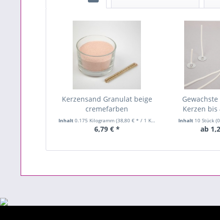
Kerzensand Granulat beige
Gewachste 
cremefarben
Kerzen bis 
Inhalt
0.175 Kilogramm
(38,80 € * / 1 Kilogramm)
Inhalt
10 Stück
(0
6,79 € *
ab 1,