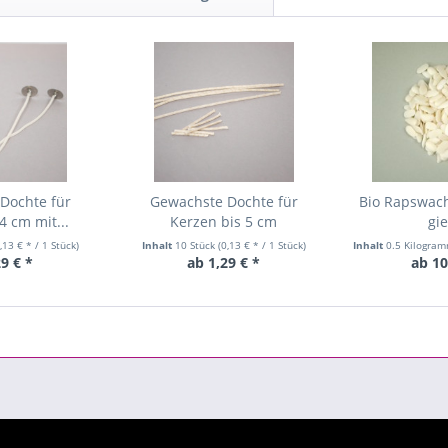
Dochte für
Gewachste Dochte für
Bio Rapswac
4 cm mit...
Kerzen bis 5 cm
gi
,13 € * / 1 Stück)
Inhalt
10 Stück
(0,13 € * / 1 Stück)
Inhalt
0.5 Kilogra
29 € *
ab 1,29 € *
ab 10