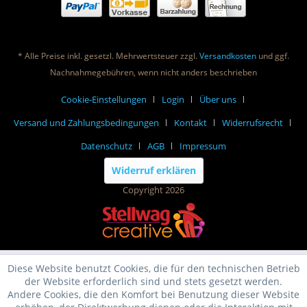
* Alle Preise inkl. gesetzl. Mehrwertsteuer zzgl.
Versandkosten
und ggf.
Nachnahmegebühren, wenn nicht anders beschrieben
Cookie-Einstellungen
Login
Über uns
Versand und Zahlungsbedingungen
Kontakt
Widerrufsrecht
Datenschutz
AGB
Impressum
Widerruf erklären
Copyright 2026
Diese Website benutzt Cookies, die für den technischen Betrieb
der Website erforderlich sind und stets gesetzt werden.
Andere Cookies, die den Komfort bei Benutzung dieser Website