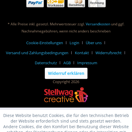
* Alle Preise inkl. gesetzl. Mehrwertsteuer zzgl.
Versandkosten
und ggf.
Nachnahmegebühren, wenn nicht anders beschrieben
Cookie-Einstellungen
Login
Über uns
Versand und Zahlungsbedingungen
Kontakt
Widerrufsrecht
Datenschutz
AGB
Impressum
Widerruf erklären
Copyright 2026
Diese Website benutzt Cookies, die für den technischen Betrieb
der Website erforderlich sind und stets gesetzt werden.
Andere Cookies, die den Komfort bei Benutzung dieser Website