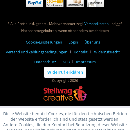
* Alle Preise inkl. gesetzl. Mehrwertsteuer zzgl.
Versandkosten
und ggf.
Nachnahmegebühren, wenn nicht anders beschrieben
Cookie-Einstellungen
Login
Über uns
Versand und Zahlungsbedingungen
Kontakt
Widerrufsrecht
Datenschutz
AGB
Impressum
Widerruf erklären
Copyright 2026
Diese Website benutzt Cookies, die für den technischen Betrieb
der Website erforderlich sind und stets gesetzt werden.
Andere Cookies, die den Komfort bei Benutzung dieser Website