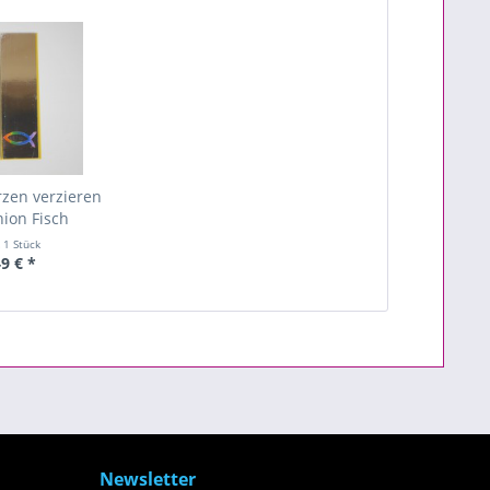
rzen verzieren
on Fisch
t
1 Stück
9 € *
Newsletter