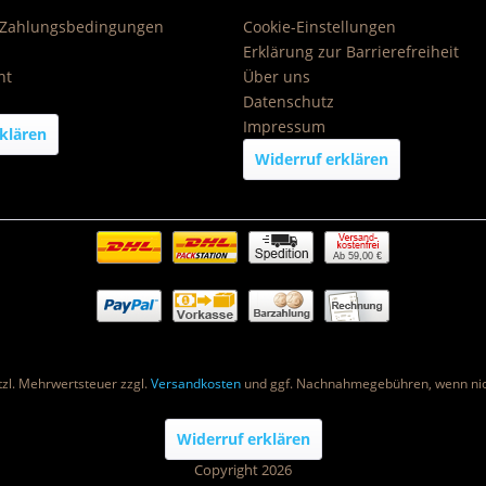
 Zahlungsbedingungen
Cookie-Einstellungen
Erklärung zur Barrierefreiheit
ht
Über uns
Datenschutz
Impressum
klären
Widerruf erklären
Ab 59,00 €
etzl. Mehrwertsteuer zzgl.
Versandkosten
und ggf. Nachnahmegebühren, wenn nic
Widerruf erklären
Copyright 2026