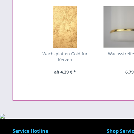
Wachsplatten Gold für
Wachsstreife
Kerzen
ab 4,39 € *
6,79
Service Hotline
Shop Servi