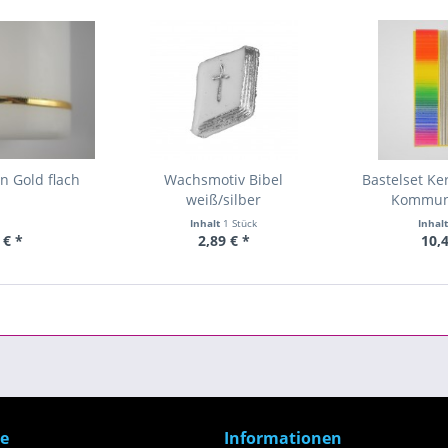
n Gold flach
Wachsmotiv Bibel
Bastelset Ke
weiß/silber
Kommuni
Inhalt
1 Stück
Inhal
 € *
2,89 € *
10,4
ce
Informationen