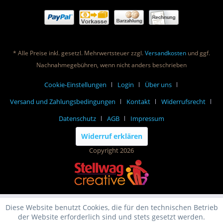
* Alle Preise inkl. gesetzl. Mehrwertsteuer zzgl.
Versandkosten
und ggf.
Nachnahmegebühren, wenn nicht anders beschrieben
Cookie-Einstellungen
Login
Über uns
Versand und Zahlungsbedingungen
Kontakt
Widerrufsrecht
Datenschutz
AGB
Impressum
Widerruf erklären
Copyright 2026
Diese Website benutzt Cookies, die für den technischen Betrieb
der Website erforderlich sind und stets gesetzt werden.