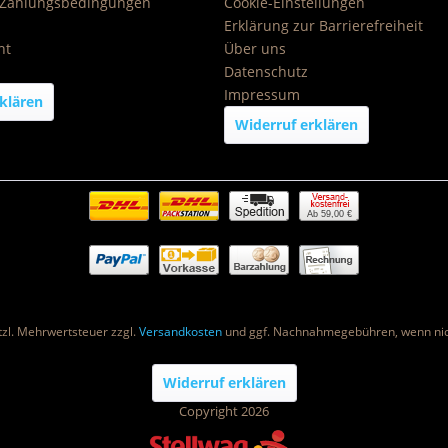
 Zahlungsbedingungen
Cookie-Einstellungen
Erklärung zur Barrierefreiheit
ht
Über uns
Datenschutz
Impressum
klären
Widerruf erklären
Ab 59,00 €
etzl. Mehrwertsteuer zzgl.
Versandkosten
und ggf. Nachnahmegebühren, wenn nic
Widerruf erklären
Copyright 2026