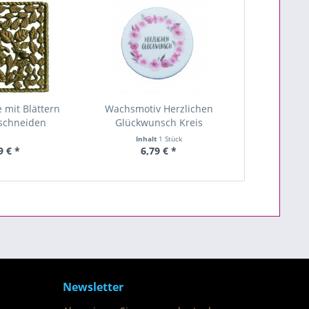
 mit Blättern
Wachsmotiv Herzlichen
schneiden
Glückwunsch Kreis
Inhalt
1 Stück
9 € *
6,79 € *
Newsletter