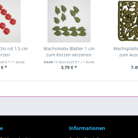
hs rot 1,5 cm
Wachsmotiv Blätter 1 cm
Wachsplatte
erzen
zum Kerzen verzieren
zum Aus
,60 € * / 1 Stück)
Inhalt
15 Stück
(0,25 € * / 1 Stück)
 € *
3,79 € *
7,4
ce
Informationen