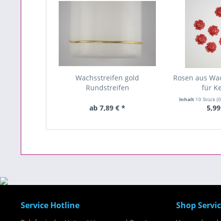
Wachsstreifen gold
Rosen aus Wac
Rundstreifen
für K
Inhalt
10 Stück
(0
ab 7,89 € *
5,99
Service Hotline
Shop Servi