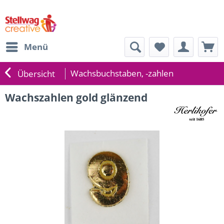
Menü
Wachsbuchstaben, -zahlen
Übersicht
Wachszahlen gold glänzend