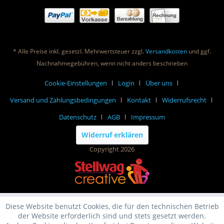
* Alle Preise inkl. gesetzl. Mehrwertsteuer zzgl.
Versandkosten
und ggf.
Nachnahmegebühren, wenn nicht anders beschrieben
Cookie-Einstellungen
Login
Über uns
Versand und Zahlungsbedingungen
Kontakt
Widerrufsrecht
Datenschutz
AGB
Impressum
Widerruf erklären
Copyright 2026
Diese Website benutzt Cookies, die für den technischen Betrieb
der Website erforderlich sind und stets gesetzt werden.