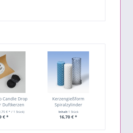
o Candle Drop
Kerzengießform
ür Duftkerzen
Spiralzylinder
1,75 € * / 1 Stück)
Inhalt
1 Stück
9 € *
16,70 € *