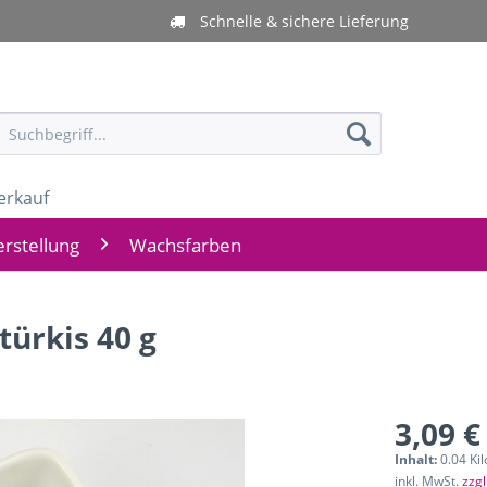
Schnelle & sichere Lieferung
erkauf
rstellung
Wachsfarben
ürkis 40 g
3,09 €
Inhalt:
0.04 Ki
inkl. MwSt.
zzg