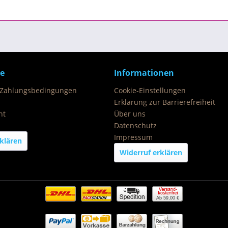
ce
Informationen
 Zahlungsbedingungen
Cookie-Einstellungen
Erklärung zur Barrierefreiheit
ht
Über uns
Datenschutz
Impressum
klären
Widerruf erklären
Ab 59,00 €