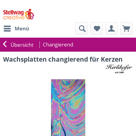
Menü
Changierend
Übersicht
Wachsplatten changierend für Kerzen