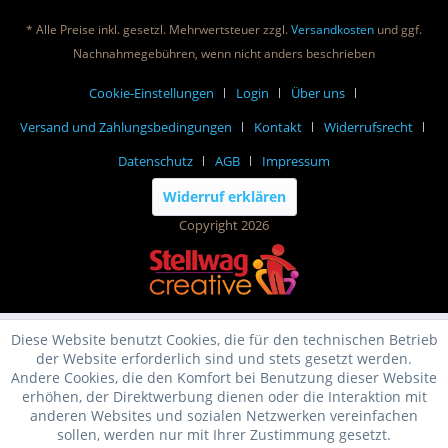
* Alle Preise inkl. gesetzl. Mehrwertsteuer zzgl.
Versandkosten
und ggf.
Nachnahmegebühren, wenn nicht anders beschrieben
Cookie-Einstellungen
Login
Über uns
Versand und Zahlungsbedingungen
Kontakt
Widerrufsrecht
Datenschutz
AGB
Impressum
Widerruf erklären
Copyright 2026
Diese Website benutzt Cookies, die für den technischen Betrieb
der Website erforderlich sind und stets gesetzt werden.
Andere Cookies, die den Komfort bei Benutzung dieser Website
erhöhen, der Direktwerbung dienen oder die Interaktion mit
anderen Websites und sozialen Netzwerken vereinfachen
sollen, werden nur mit Ihrer Zustimmung gesetzt.