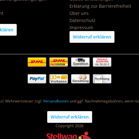
Erklärung zur Barrierefreiheit
ht
Über uns
Datenschutz
Impressum
klären
Widerruf erklären
Ab 59,00 €
etzl. Mehrwertsteuer zzgl.
Versandkosten
und ggf. Nachnahmegebühren, wenn nic
Widerruf erklären
Copyright 2026