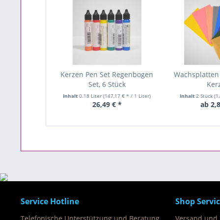
Kerzen Pen Set Regenbogen
Wachsplatten 
Set, 6 Stück
Ker
Inhalt
0.18 Liter
(147,17 € * / 1 Liter)
Inhalt
2 Stück
(1
26,49 € *
ab 2,
Service Hotline
Shop Servi
Telefonische Unterstützung und Beratung
Versand und