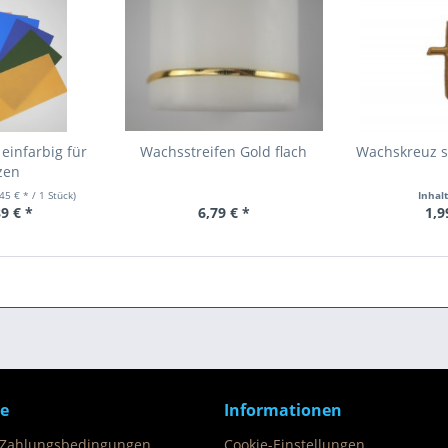
einfarbig für
Wachsstreifen Gold flach
Wachskreuz si
zen
,45 € * / 1 Stück)
Inhal
89 € *
6,79 € *
1,9
ce
Informationen
 Zahlungsbedingungen
Cookie-Einstellungen