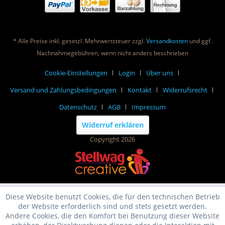
* Alle Preise inkl. gesetzl. Mehrwertsteuer zzgl.
Versandkosten
und ggf.
Nachnahmegebühren, wenn nicht anders beschrieben
Cookie-Einstellungen
Login
Über uns
Versand und Zahlungsbedingungen
Kontakt
Widerrufsrecht
Datenschutz
AGB
Impressum
Widerruf erklären
Copyright 2026
Diese Website benutzt Cookies, die für den technischen Betrieb
der Website erforderlich sind und stets gesetzt werden.
Andere Cookies, die den Komfort bei Benutzung dieser Website