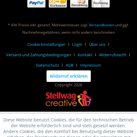
* Alle Preise inkl. gesetzl. Mehrwertsteuer zzgl.
Versandkosten
und ggf.
Nachnahmegebühren, wenn nicht anders beschrieben
Cookie-Einstellungen
Login
Über uns
Versand und Zahlungsbedingungen
Kontakt
Widerrufsrecht
Datenschutz
AGB
Impressum
Widerruf erklären
Copyright 2026
Diese Website benutzt Cookies, die für den technischen Betrieb
der Website erforderlich sind und stets gesetzt werden.
Andere Cookies, die den Komfort bei Benutzung dieser Website