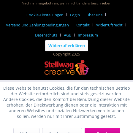
Nachnahmegebühren, wenn nicht anders beschrieben
Cookie-Einstellungen
Login
Über uns
Versand und Zahlungsbedingungen
Kontakt
Widerrufsrecht
Datenschutz
AGB
Impressum
Widerruf erklären
Copyright 2026
Diese Website benutzt Cookies, die für den technischen Betrieb
der Website erforderlich sind und stets gesetzt werden.
Andere Cookies, die den Komfort bei Benutzung dieser Website
erhöhen, der Direktwerbung dienen oder die Interaktion mit
anderen Websites und sozialen Netzwerken vereinfachen
sollen, werden nur mit Ihrer Zustimmung gesetzt.