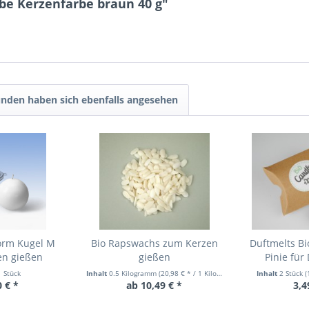
be Kerzenfarbe braun 40 g"
nden haben sich ebenfalls angesehen
orm Kugel M
Bio Rapswachs zum Kerzen
Duftmelts Bi
en gießen
gießen
Pinie für
1 Stück
Inhalt
0.5 Kilogramm
(20,98 € * / 1 Kilogramm)
Inhalt
2 Stück
(
0 € *
ab 10,49 € *
3,4