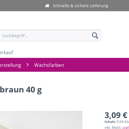
Schnelle & sichere Lieferung
erkauf
rstellung
Wachsfarben
braun 40 g
3,09 €
Inhalt:
0.04 Ki
inkl. MwSt.
zzg