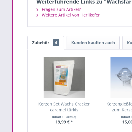
Weiterführende Links zu "Wachsfar
Fragen zum Artikel?
Weitere Artikel von Herlikofer
Zubehör
4
Kunden kauften auch
Ku
Kerzen Set Wachs Cracker
Kerzengießf
caramel türkis
zum Kerz
Inhalt
1 Paket(e)
Inhalt
19,99 € *
15,0