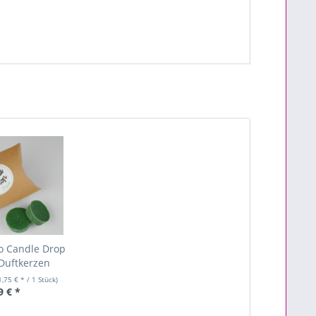
o Candle Drop
 Duftkerzen
1,75 € * / 1 Stück)
9 € *