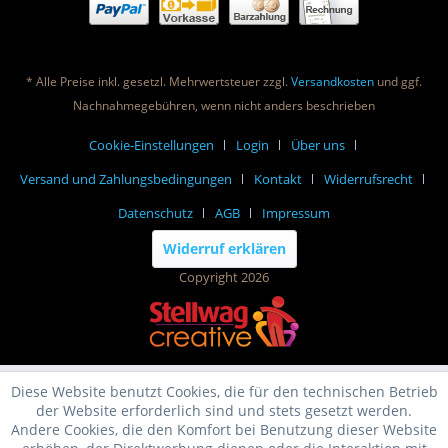
* Alle Preise inkl. gesetzl. Mehrwertsteuer zzgl.
Versandkosten
und ggf.
Nachnahmegebühren, wenn nicht anders beschrieben
Cookie-Einstellungen
Login
Über uns
Versand und Zahlungsbedingungen
Kontakt
Widerrufsrecht
Datenschutz
AGB
Impressum
Widerruf erklären
Copyright 2026
Diese Website benutzt Cookies, die für den technischen Betrieb
der Website erforderlich sind und stets gesetzt werden.
Andere Cookies, die den Komfort bei Benutzung dieser Website