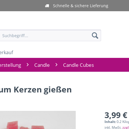
Schnelle & sichere Lieferung
erkauf
rstellung
Candle
Candle Cubes
zum Kerzen gießen
3,99 €
Inhalt:
0.2 Kil
inkl. MwSt.
zzg