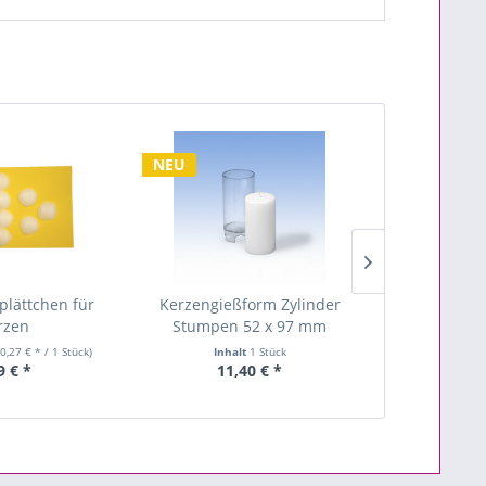
NEU
lättchen für
Kerzengießform Zylinder
Wachswürfe
rzen
Stumpen 52 x 97 mm
zum Ker
(0,27 € * / 1 Stück)
Inhalt
1 Stück
Inhalt
0.2 Kilogr
9 € *
11,40 € *
3,