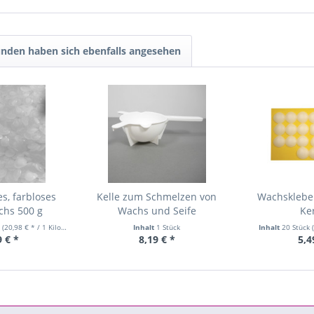
nden haben sich ebenfalls angesehen
s, farbloses
Kelle zum Schmelzen von
Wachsklebep
chs 500 g
Wachs und Seife
Ke
m
(20,98 € * / 1 Kilogramm)
Inhalt
1 Stück
Inhalt
20 Stück
9 € *
8,19 € *
5,4