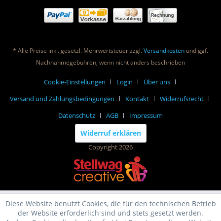
* Alle Preise inkl. gesetzl. Mehrwertsteuer zzgl.
Versandkosten
und ggf.
Nachnahmegebühren, wenn nicht anders beschrieben
Cookie-Einstellungen
Login
Über uns
Versand und Zahlungsbedingungen
Kontakt
Widerrufsrecht
Datenschutz
AGB
Impressum
Widerruf erklären
Copyright 2026
Diese Website benutzt Cookies, die für den technischen Betrieb
der Website erforderlich sind und stets gesetzt werden.