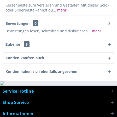
Kerzenpaste zum Verzieren und Gestalten Mit dieser Gold-
oder Silberpaste kannst du...
mehr
Bewertungen
0
Bewertungen lesen, schreiben und diskutieren...
mehr
Zubehör
5
Kunden kauften auch
Kunden haben sich ebenfalls angesehen
Service Hotline
Shop Service
Informationen