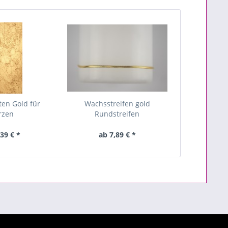
en Gold für
Wachsstreifen gold
rzen
Rundstreifen
39 € *
ab 7,89 € *