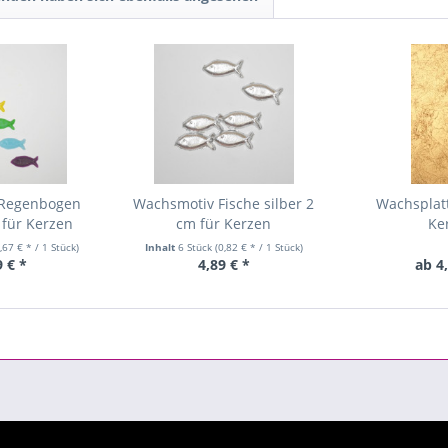
 Regenbogen
Wachsmotiv Fische silber 2
Wachsplatt
 für Kerzen
cm für Kerzen
Ke
,67 € * / 1 Stück)
Inhalt
6 Stück
(0,82 € * / 1 Stück)
9 € *
4,89 € *
ab 4,