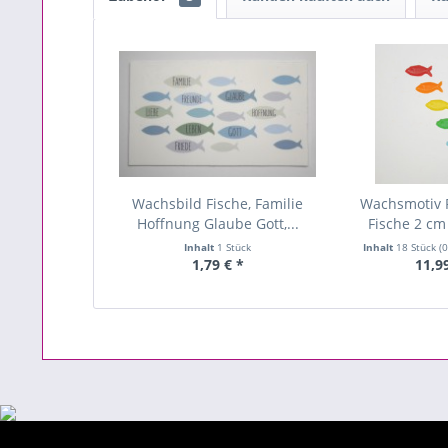
Wachsbild Fische, Familie
Wachsmotiv
Hoffnung Glaube Gott,...
Fische 2 cm
Inhalt
1 Stück
Inhalt
18 Stück
(0
1,79 € *
11,9