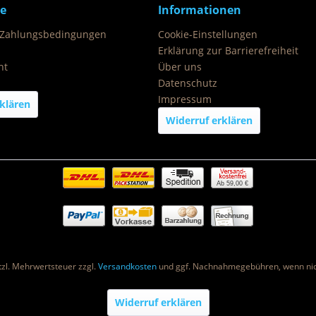
ce
Informationen
 Zahlungsbedingungen
Cookie-Einstellungen
Erklärung zur Barrierefreiheit
ht
Über uns
Datenschutz
Impressum
klären
Widerruf erklären
Ab 59,00 €
etzl. Mehrwertsteuer zzgl.
Versandkosten
und ggf. Nachnahmegebühren, wenn nic
Widerruf erklären