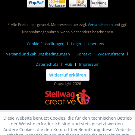
* Alle Preise inkl. gesetzl. Mehrwertsteuer zzgl.
Versandkosten
und ggf.
Nachnahmegebühren, wenn nicht anders beschrieben
Cookie-Einstellungen
Login
Über uns
Versand und Zahlungsbedingungen
Kontakt
Widerrufsrecht
Datenschutz
AGB
Impressum
Widerruf erklären
Copyright 2026
Diese Website benutzt Cookies, die für den technischen Betrieb
der Website erforderlich sind und stets gesetzt werden.
Andere Cookies, die den Komfort bei Benutzung dieser Website