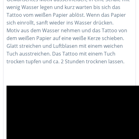
wenig Wasser legen und kurz warten bis sich das
Tattoo vom weißen Papier ablöst. Wenn das Papier
sich einrollt, sanft wieder ins Wasser drücken.
Motiv aus dem Wasser nehmen und das Tattoo von
dem weißen Papier auf eine weiße Kerze schieben.
Glatt streichen und Luftblasen mit einem weichen
Tuch ausstreichen. Das Tattoo mit einem Tuch
trocken tupfen und ca. 2 Stunden trocknen lassen.