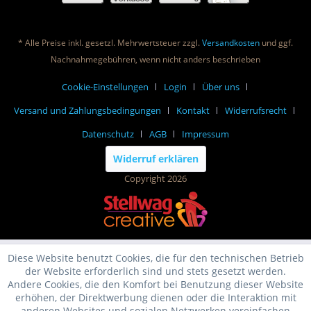
* Alle Preise inkl. gesetzl. Mehrwertsteuer zzgl.
Versandkosten
und ggf.
Nachnahmegebühren, wenn nicht anders beschrieben
Cookie-Einstellungen
Login
Über uns
Versand und Zahlungsbedingungen
Kontakt
Widerrufsrecht
Datenschutz
AGB
Impressum
Widerruf erklären
Copyright 2026
Diese Website benutzt Cookies, die für den technischen Betrieb
der Website erforderlich sind und stets gesetzt werden.
Andere Cookies, die den Komfort bei Benutzung dieser Website
erhöhen, der Direktwerbung dienen oder die Interaktion mit
anderen Websites und sozialen Netzwerken vereinfachen