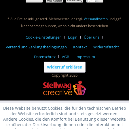
* Alle Preise inkl. gesetzl. Mehrwertsteuer zzgl.
Versandkosten
und ggf.
Nachnahmegebühren, wenn nicht anders beschrieben
Cookie-Einstellungen
Login
Über uns
Versand und Zahlungsbedingungen
Kontakt
Widerrufsrecht
Datenschutz
AGB
Impressum
Widerruf erklären
Copyright 2026
Diese Website benutzt Cookies, die für den technischen Betrieb
der Website erforderlich sind und stets gesetzt werden.
Andere Cookies, die den Komfort bei Benutzung dieser Website
erhöhen, der Direktwerbung dienen oder die Interaktion mit