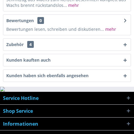
Wachs brennt rückstandslos...
mehr
Bewertungen
0
Bewertungen lesen, schreiben und diskutieren...
mehr
Zubehör
4
Kunden kauften auch
Kunden haben sich ebenfalls angesehen
Service Hotline
Shop Service
Informationen