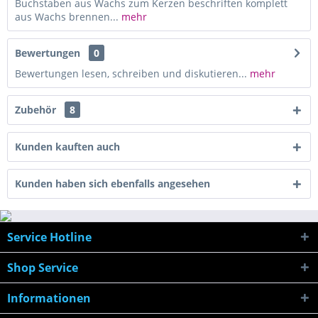
Buchstaben aus Wachs zum Kerzen beschriften komplett
aus Wachs brennen...
mehr
Bewertungen
0
Bewertungen lesen, schreiben und diskutieren...
mehr
Zubehör
8
Kunden kauften auch
Kunden haben sich ebenfalls angesehen
Service Hotline
Shop Service
Informationen