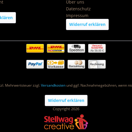
ht
Über uns
Datenschutz
Impressum
klären
Widerruf erklären
Ab 59,00 €
etzl. Mehrwertsteuer zzgl.
Versandkosten
und ggf. Nachnahmegebühren, wenn nic
Widerruf erklären
Copyright 2026