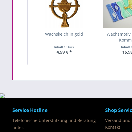
Wachskelch in gold
Wachsmotiv 
Komm
Inhalt
1 Stück
Inhalt
4,59 € *
15,9
Service Hotline
Shop Servi
Telefonische Unterstützung und Beratung
Versand und
Kontakt
unter: