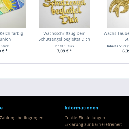
Kelch farbig
Wachsschriftzug Dein
Wachs Tauben
union
Schutzengel begleitet Dich
St
1 Stück
Inhalt
1 Stück
Inhalt
4 Stück
(
9 € *
7,09 € *
6,3
ce
Informationen
 Zahlungsbedingungen
Cookie-Einstellungen
Erklärung zur Barrierefreiheit